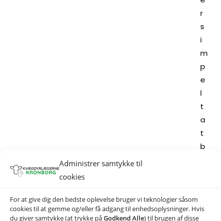
r
s
i
m
p
e
l
t
a
t
b
r
Administrer samtykke til
u
cookies
g
e
For at give dig den bedste oplevelse bruger vi teknologier såsom
cookies til at gemme og/eller få adgang til enhedsoplysninger. Hvis
:
du giver samtykke (at trykke på
Godkend Alle
) til brugen af disse