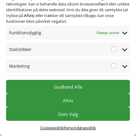
1
teknologier, kan vi behandle data såsom browseradfærd eller unikke
identifikatorer på dette websted. Hvis du ikke giver dit samtykke (at
d
trykke på
Afvis
) eller trækker dit samtykke tilbage, kan visse
r
funktioner blive påvirket negativt.
å
Funktionsdygtig
Always active
b
e
Statistikker
f
u
Marketing
l
d
b
Godkend Alle
l
Afvis
o
d
Gem Valg
e
l
Cookiepolitik
Persondatapolitik
l