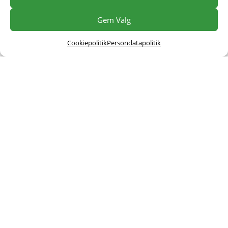
Gem Valg
Cookiepolitik
Persondatapolitik
Kvægdyrlægerne Kronborg
Vi arbejder ud fra den tankegang at køerne skal
have det så godt som muligt, så de kan yde så
meget som muligt for landmanden.
Kronborgvej 120 - 7700 Thisted